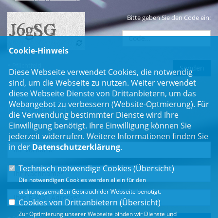
Bitte geben Sie den Code ein:
Cookie-Hinweis
* Pflichtfeld
Diese Webseite verwendet Cookies, die notwendig
sind, um die Webseite zu nutzen. Weiter verwendet
diese Webseite Dienste von Drittanbietern, um das
Webangebot zu verbessern (Website-Optmierung). Für
Newsletter
die Verwendung bestimmter Dienste wird Ihre
Einwilligung benötigt. Ihre Einwilligung können Sie
Erhalten Sie Neuigkeiten aus dem Landtag und der Region.
jederzeit widerrufen. Weitere Informationen finden Sie
in der
Datenschutzerklärung
.
Technisch notwendige Cookies (
Übersicht
)
Die notwendigen Cookies werden allein für den
ordnungsgemäßen Gebrauch der Webseite benötigt.
Cookies von Drittanbietern (
Übersicht
)
Zur Optimierung unserer Webseite binden wir Dienste und