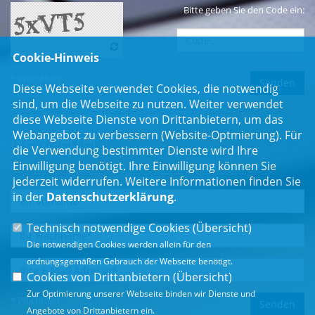
Bitte geben Sie den Code ein:
Cookie-Hinweis
* Pflichtfeld
Diese Webseite verwendet Cookies, die notwendig
sind, um die Webseite zu nutzen. Weiter verwendet
diese Webseite Dienste von Drittanbietern, um das
Webangebot zu verbessern (Website-Optmierung). Für
Newsletter
die Verwendung bestimmter Dienste wird Ihre
Einwilligung benötigt. Ihre Einwilligung können Sie
Erhalten Sie Neuigkeiten aus dem Landtag und der Region.
jederzeit widerrufen. Weitere Informationen finden Sie
in der
Datenschutzerklärung
.
Technisch notwendige Cookies (
Übersicht
)
Die notwendigen Cookies werden allein für den
ordnungsgemäßen Gebrauch der Webseite benötigt.
Cookies von Drittanbietern (
Übersicht
)
Zur Optimierung unserer Webseite binden wir Dienste und
* Pflichtfeld
Angebote von Drittanbietern ein.