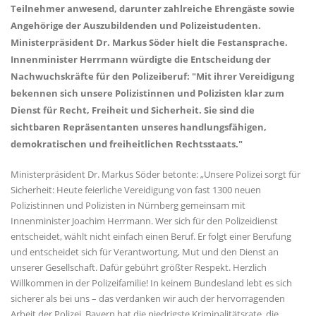
Teilnehmer anwesend, darunter zahlreiche Ehrengäste sowie
Angehörige der Auszubildenden und Polizeistudenten.
Ministerpräsident Dr. Markus Söder hielt die Festansprache.
Innenminister Herrmann würdigte die Entscheidung der
Nachwuchskräfte für den Polizeiberuf: "Mit ihrer Vereidigung
bekennen sich unsere Polizistinnen und Polizisten klar zum
Dienst für Recht, Freiheit und Sicherheit. Sie sind die
sichtbaren Repräsentanten unseres handlungsfähigen,
demokratischen und freiheitlichen Rechtsstaats."
Ministerpräsident Dr. Markus Söder betonte: „Unsere Polizei sorgt für
Sicherheit: Heute feierliche Vereidigung von fast 1300 neuen
Polizistinnen und Polizisten in Nürnberg gemeinsam mit
Innenminister Joachim Herrmann. Wer sich für den Polizeidienst
entscheidet, wählt nicht einfach einen Beruf. Er folgt einer Berufung
und entscheidet sich für Verantwortung, Mut und den Dienst an
unserer Gesellschaft. Dafür gebührt größter Respekt. Herzlich
Willkommen in der Polizeifamilie! In keinem Bundesland lebt es sich
sicherer als bei uns – das verdanken wir auch der hervorragenden
Arbeit der Polizei. Bayern hat die niedrigste Kriminalitätsrate, die