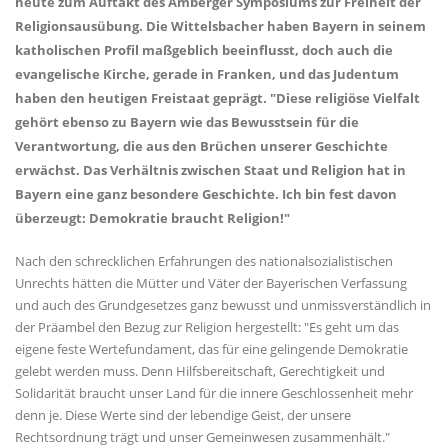
heute zum Auftakt des Amberger Symposiums zur Freiheit der
Religionsausübung. Die Wittelsbacher haben Bayern in seinem
katholischen Profil maßgeblich beeinflusst, doch auch die
evangelische Kirche, gerade in Franken, und das Judentum
haben den heutigen Freistaat geprägt. "Diese religiöse Vielfalt
gehört ebenso zu Bayern wie das Bewusstsein für die
Verantwortung, die aus den Brüchen unserer Geschichte
erwächst. Das Verhältnis zwischen Staat und Religion hat in
Bayern eine ganz besondere Geschichte. Ich bin fest davon
überzeugt: Demokratie braucht Religion!"
Nach den schrecklichen Erfahrungen des nationalsozialistischen
Unrechts hätten die Mütter und Väter der Bayerischen Verfassung
und auch des Grundgesetzes ganz bewusst und unmissverständlich in
der Präambel den Bezug zur Religion hergestellt: "Es geht um das
eigene feste Wertefundament, das für eine gelingende Demokratie
gelebt werden muss. Denn Hilfsbereitschaft, Gerechtigkeit und
Solidarität braucht unser Land für die innere Geschlossenheit mehr
denn je. Diese Werte sind der lebendige Geist, der unsere
Rechtsordnung trägt und unser Gemeinwesen zusammenhält."