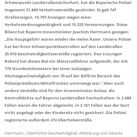
Schwerpunkt Landstraßensicherheit, hat die Bayerische Polizei
insgesamt 31.869 Verkehrsverstöße geahndet. Es gab 747
Strafanzeigen, 15.797 Anzeigen wegen einer
Verkehrsordnungswidrigkeit und 15.325 Verwarnungen. Diese
Bilanz hat Bayerns Innenminister Joachim Herrmann gezogen:
Die Hauptgefahr waren wieder die vielen Raser. Unsere Polizei
hat bei ihren Schwerpunktkontrollen auf den Landstraßen
25.910 Geschwindigkeitsverstöße registriert. Den traurigen
Rekord hat dieses Mal ein Motorradfahrer aufgestellt, der mit
170 Stundenkilometern bei einer zulässigen
Höchstgeschwindigkeit von 70 auf der B470 im Bereich des
Polizeipräsidiums Mittelfranken unterwegs war.“ Aber auch
andere Verstöße sind für den Innenminister Anlass, die
Kontrolldichte auf Bayerns Landstraßen hochzuhalten: In 2.684
Fällen waren die Fahrer abgelenkt, in 2.161 Fällen war der Gurt
nicht angelegt oder der Kindersitz nicht gesichert. Die Polizei
registrierte außerdem 274 Überholverstöße.
Herrmann: „Überhöhte Geschwindigkeit, Ablenkung und riskante