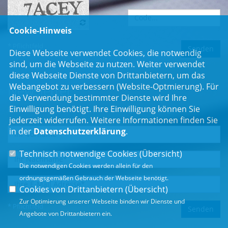
Cookie-Hinweis
* Pflichtfeld
Diese Webseite verwendet Cookies, die notwendig
sind, um die Webseite zu nutzen. Weiter verwendet
diese Webseite Dienste von Drittanbietern, um das
Webangebot zu verbessern (Website-Optmierung). Für
Newsletter
die Verwendung bestimmter Dienste wird Ihre
Einwilligung benötigt. Ihre Einwilligung können Sie
Erhalten Sie Neuigkeiten aus dem Landtag und der Region.
jederzeit widerrufen. Weitere Informationen finden Sie
in der
Datenschutzerklärung
.
Technisch notwendige Cookies (
Übersicht
)
Die notwendigen Cookies werden allein für den
ordnungsgemäßen Gebrauch der Webseite benötigt.
Cookies von Drittanbietern (
Übersicht
)
Zur Optimierung unserer Webseite binden wir Dienste und
* Pflichtfeld
Angebote von Drittanbietern ein.