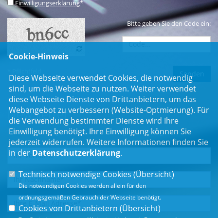
Einwilligungserklärung
*
Bitte geben Sie den Code ein:
Cookie-Hinweis
* Pflichtfeld
Diese Webseite verwendet Cookies, die notwendig
sind, um die Webseite zu nutzen. Weiter verwendet
diese Webseite Dienste von Drittanbietern, um das
Webangebot zu verbessern (Website-Optmierung). Für
Newsletter
die Verwendung bestimmter Dienste wird Ihre
Einwilligung benötigt. Ihre Einwilligung können Sie
Erhalten Sie Neuigkeiten aus dem Landtag und der Region.
jederzeit widerrufen. Weitere Informationen finden Sie
in der
Datenschutzerklärung
.
Technisch notwendige Cookies (
Übersicht
)
Die notwendigen Cookies werden allein für den
ordnungsgemäßen Gebrauch der Webseite benötigt.
Cookies von Drittanbietern (
Übersicht
)