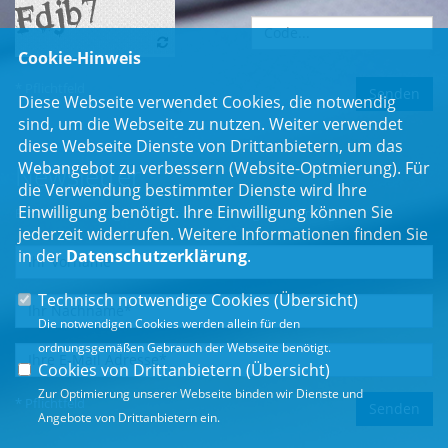
Cookie-Hinweis
* Pflichtfeld
Diese Webseite verwendet Cookies, die notwendig
sind, um die Webseite zu nutzen. Weiter verwendet
diese Webseite Dienste von Drittanbietern, um das
Webangebot zu verbessern (Website-Optmierung). Für
Newsletter
die Verwendung bestimmter Dienste wird Ihre
Einwilligung benötigt. Ihre Einwilligung können Sie
Erhalten Sie Neuigkeiten aus dem Landtag und der Region.
jederzeit widerrufen. Weitere Informationen finden Sie
in der
Datenschutzerklärung
.
Technisch notwendige Cookies (
Übersicht
)
Die notwendigen Cookies werden allein für den
ordnungsgemäßen Gebrauch der Webseite benötigt.
Cookies von Drittanbietern (
Übersicht
)
Zur Optimierung unserer Webseite binden wir Dienste und
* Pflichtfeld
Angebote von Drittanbietern ein.