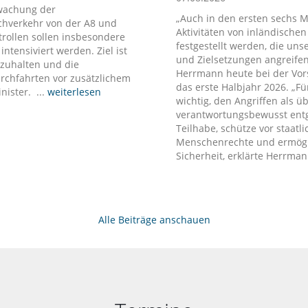
rwachung der
Auch in den ersten sechs M
chverkehr von der A8 und
Aktivitäten von inländische
rollen sollen insbesondere
festgestellt werden, die un
ntensiviert werden. Ziel ist
und Zielsetzungen angreifen
izuhalten und die
Herrmann heute bei der Vor
chfahrten vor zusätzlichem
das erste Halbjahr 2026. „Fü
ister. ...
weiterlesen
wichtig, den Angriffen als 
verantwortungsbewusst entg
Teilhabe, schütze vor staatl
Menschenrechte und ermöglic
Sicherheit, erklärte Herrman
Alle Beiträge anschauen