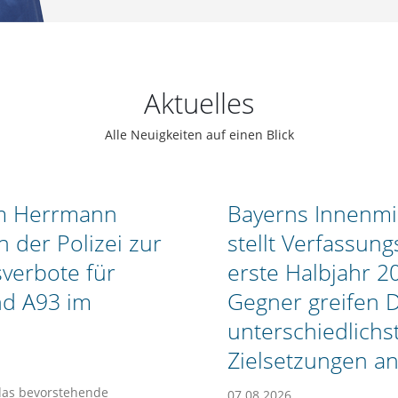
Aktuelles
Alle Neuigkeiten auf einen Blick
im Herrmann
Bayerns Innenmi
 der Polizei zur
stellt Verfassun
verbote für
erste Halbjahr 2
nd A93 im
Gegner greifen 
unterschiedlich
Zielsetzungen a
das bevorstehende
07.08.2026