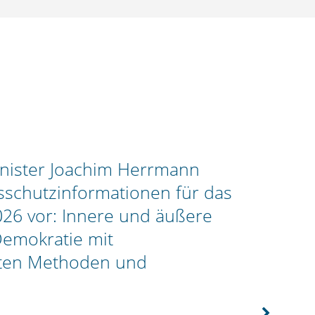
nister Joachim Herrmann
Bay
gsschutzinformationen für das
set
026 vor: Innere und äußere
Don
Demokratie mit
Auf
sten Methoden und
05.08
n
Bayer
Spate