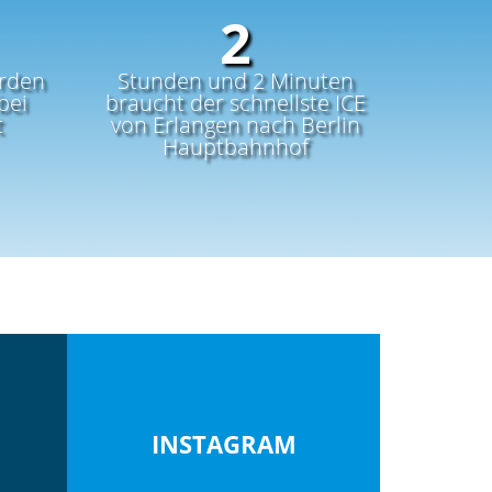
0
3
rden
Stunden und 2 Minuten
bei
braucht der schnellste ICE
t
von Erlangen nach Berlin
Hauptbahnhof
INSTAGRAM