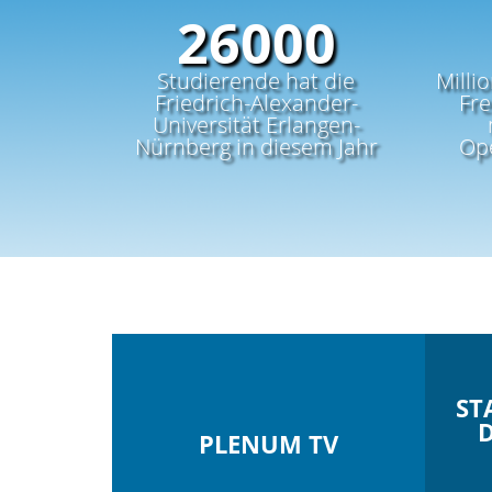
39000
Studierende hat die
Milli
Friedrich-Alexander-
Fre
Universität Erlangen-
Nürnberg in diesem Jahr
Op
ST
D
PLENUM TV