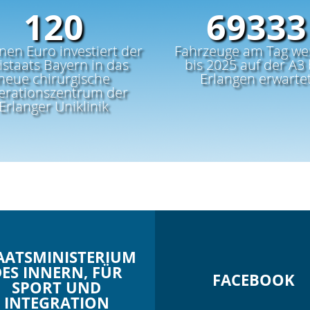
180
10400
onen Euro investiert der
Fahrzeuge am Tag we
istaats Bayern in das
bis 2025 auf der A3 
neue chirurgische
Erlangen erwarte
erationszentrum der
Erlanger Uniklinik
AATSMINISTERIUM
ES INNERN, FÜR
FACEBOOK
SPORT UND
INTEGRATION