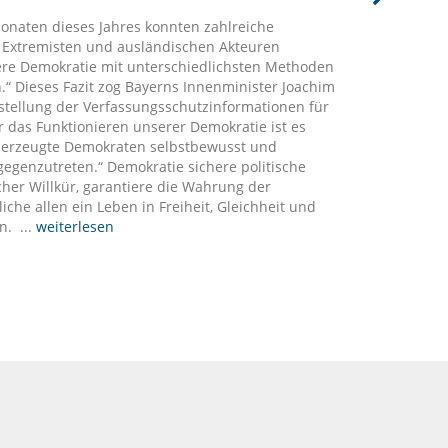
2240 
unsere
onaten dieses Jahres konnten zahlreiche
leben
n Extremisten und ausländischen Akteuren
ein sy
sere Demokratie mit unterschiedlichsten Methoden
Bayer
.“ Dieses Fazit zog Bayerns Innenminister Joachim
Zusät
stellung der Verfassungsschutzinformationen für
Mitte 
r das Funktionieren unserer Demokratie ist es
hervo
überzeugte Demokraten selbstbewusst und
Stabil
egenzutreten.“ Demokratie sichere politische
icher Willkür, garantiere die Wahrung der
he allen ein Leben in Freiheit, Gleichheit und
n. ...
weiterlesen