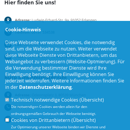
Hier finden Sie uns!
Adresse:
Ludwig-Erhard-Str. 9a, 91052 Erlangen
Cookie-Hinweis
Telefon:
09131 534538
Diese Webseite verwendet Cookies, die notwendig
Fax:
09131 611840
sind, um die Webseite zu nutzen. Weiter verwendet
diese Webseite Dienste von Drittanbietern, um das
E-Mail:
joachim.herrmann@csu-bayern.de
Webangebot zu verbessern (Website-Optmierung). Für
die Verwendung bestimmter Dienste wird Ihre
Einwilligung benötigt. Ihre Einwilligung können Sie
Büro Innenministerium
jederzeit widerrufen. Weitere Informationen finden Sie
in der
Datenschutzerklärung
.
Adresse:
Odeonsplatz 3, 80539 München
Technisch notwendige Cookies (
Übersicht
)
Die notwendigen Cookies werden allein für den
Telefon:
(089) 2192-21 01
ordnungsgemäßen Gebrauch der Webseite benötigt.
Fax:
(089) 2192-12 100
Cookies von Drittanbietern (
Übersicht
)
Zur Optimierung unserer Webseite binden wir Dienste und