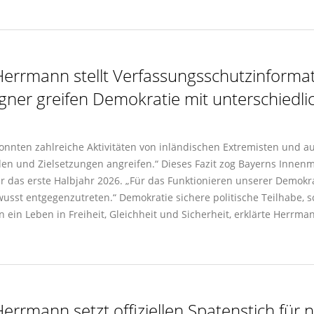
errmann stellt Verfassungsschutzinformat
gner greifen Demokratie mit unterschied
nnten zahlreiche Aktivitäten von inländischen Extremisten und au
en und Zielsetzungen angreifen.“ Dieses Fazit zog Bayerns Innen
 das erste Halbjahr 2026. „Für das Funktionieren unserer Demokrat
t entgegenzutreten.“ Demokratie sichere politische Teilhabe, schü
in Leben in Freiheit, Gleichheit und Sicherheit, erklärte Herrma
errmann setzt offiziellen Spatenstich fü