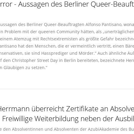
error - Aussagen des Berliner Queer-Beauf
ssagen des Berliner Queer-Beauftragten Alfonso Pantisano, wonach
in Problem mit der queeren Community hätten, als „unerträgliche
n einem Atemzug mit Rechtsextremisten als größte Gefahr bezeichnet
ntisano hat den Menschen, die er vermeintlich vertritt, einen Bäre
onservativen, sie sind Hassprediger und Mörder.“ Auch ähnliche Ä
 den Christopher Street Day in Berlin bereiteten, bezeichnete Herr
n Gläubigen zu setzen.“
Herrmann überreicht Zertifikate an Absolv
Freiwillige Weiterbildung neben der Ausb
e den Absolventinnen und Absolventen der AzubiAkademie des Bun