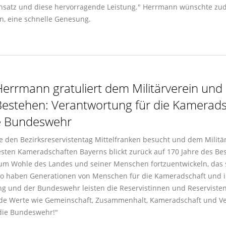
n Einsatz und diese hervorragende Leistung." Herrmann wünschte z
en, eine schnelle Genesung.
Herrmann gratuliert dem Militärverein un
stehen: Verantwortung für die Kameradsc
ie Bundeswehr
e den Bezirksreservistentag Mittelfranken besucht und dem Milit
testen Kameradschaften Bayerns blickt zurück auf 170 Jahre des Be
ts zum Wohle des Landes und seiner Menschen fortzuentwickeln, da
 so haben Generationen von Menschen für die Kameradschaft und
rung und der Bundeswehr leisten die Reservistinnen und Reserviste
ende Werte wie Gemeinschaft, Zusammenhalt, Kameradschaft und V
 die Bundeswehr!"