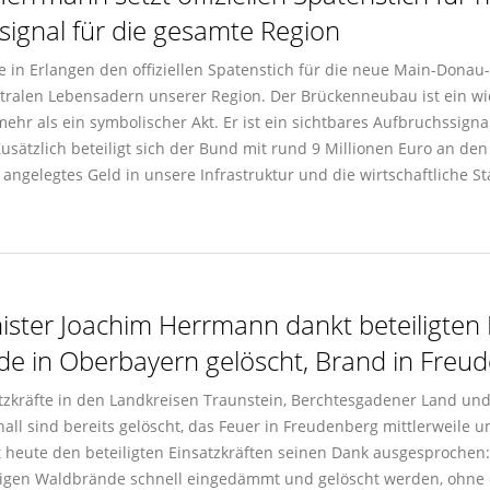
signal für die gesamte Region
in Erlangen den offiziellen Spatenstich für die neue Main-Donau
ralen Lebensadern unserer Region. Der Brückenneubau ist ein wichti
ehr als ein symbolischer Akt. Er ist ein sichtbares Aufbruchssignal!
sätzlich beteiligt sich der Bund mit rund 9 Millionen Euro an den 
 angelegtes Geld in unsere Infrastruktur und die wirtschaftliche St
ster Joachim Herrmann dankt beteiligten E
de in Oberbayern gelöscht, Brand in Freud
tzkräfte in den Landkreisen Traunstein, Berchtesgadener Land un
 sind bereits gelöscht, das Feuer in Freudenberg mittlerweile un
heute den beteiligten Einsatzkräften seinen Dank ausgesprochen
itigen Waldbrände schnell eingedämmt und gelöscht werden, ohne