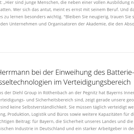
t: „Hier sind junge Menschen, die neben einer vollen Ausbildung n
en. Wer sich das antut, meint es ernst mit seinem Beruf. Und das
s zu lernen besonders wichtig. "Bleiben Sie neugierig, trauen Sie 
h den Unternehmen und Organisatoren der Akademie, die den Absol
Herrmann bei der Einweihung des Batterie
lüsseltechnologien im Verteidigungsbereich
bs der Diehl Group in Röthenbach an der Pegnitz hat Bayerns Inne
erteidigungs- und Sicherheitsbereich sind, zeigt gerade unsere geo
sind keine Selbstverständlichkeit. Sie müssen täglich verteidigt w
, Produktion, Logistik und Büros sowie weitere Kapazitäten für d
htigen Beitrag: für Bayern, die Sicherheit unseres Landes und di
ischen Industrie in Deutschland und ein starker Arbeitgeber in 