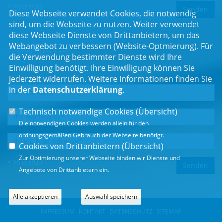
* Pflichtfeld
Diese Webseite verwendet Cookies, die notwendig
sind, um die Webseite zu nutzen. Weiter verwendet
diese Webseite Dienste von Drittanbietern, um das
Webangebot zu verbessern (Website-Optmierung). Für
Newsletter
die Verwendung bestimmter Dienste wird Ihre
Einwilligung benötigt. Ihre Einwilligung können Sie
Erhalten Sie Neuigkeiten aus dem Landtag und der Region.
jederzeit widerrufen. Weitere Informationen finden Sie
in der
Datenschutzerklärung
.
Technisch notwendige Cookies (
Übersicht
)
Die notwendigen Cookies werden allein für den
ordnungsgemäßen Gebrauch der Webseite benötigt.
Cookies von Drittanbietern (
Übersicht
)
Zur Optimierung unserer Webseite binden wir Dienste und
* Pflichtfeld
Angebote von Drittanbietern ein.
Alle akzeptieren
Auswahl speichern
IMPRESSUM
KONTAKT
DATENSCHUTZ
SITEMAP