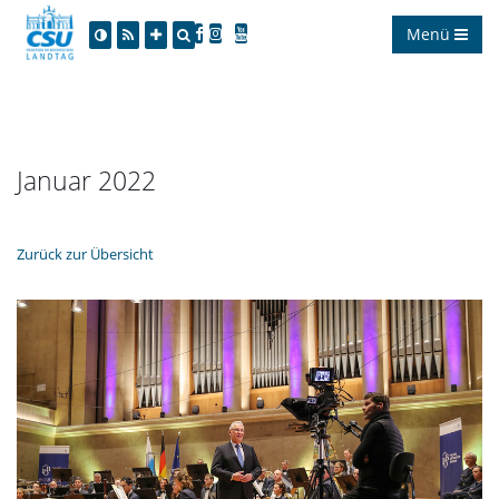
Menü
Januar 2022
Zurück zur Übersicht