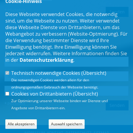
Cookie-Hinweis
* Pflichtfeld
Diese Webseite verwendet Cookies, die notwendig
sind, um die Webseite zu nutzen. Weiter verwendet
diese Webseite Dienste von Drittanbietern, um das
Webangebot zu verbessern (Website-Optmierung). Für
Newsletter
die Verwendung bestimmter Dienste wird Ihre
Einwilligung benötigt. Ihre Einwilligung können Sie
Erhalten Sie Neuigkeiten aus dem Landtag und der Region.
jederzeit widerrufen. Weitere Informationen finden Sie
in der
Datenschutzerklärung
.
Technisch notwendige Cookies (
Übersicht
)
Die notwendigen Cookies werden allein für den
ordnungsgemäßen Gebrauch der Webseite benötigt.
Cookies von Drittanbietern (
Übersicht
)
Zur Optimierung unserer Webseite binden wir Dienste und
* Pflichtfeld
Angebote von Drittanbietern ein.
Alle akzeptieren
Auswahl speichern
IMPRESSUM
KONTAKT
DATENSCHUTZ
SITEMAP