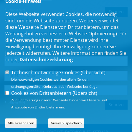
Cookie-Hinweis
* Pflichtfeld
Diese Webseite verwendet Cookies, die notwendig
sind, um die Webseite zu nutzen. Weiter verwendet
diese Webseite Dienste von Drittanbietern, um das
Webangebot zu verbessern (Website-Optmierung). Für
Newsletter
die Verwendung bestimmter Dienste wird Ihre
Einwilligung benötigt. Ihre Einwilligung können Sie
Erhalten Sie Neuigkeiten aus dem Landtag und der Region.
jederzeit widerrufen. Weitere Informationen finden Sie
in der
Datenschutzerklärung
.
Technisch notwendige Cookies (
Übersicht
)
Die notwendigen Cookies werden allein für den
ordnungsgemäßen Gebrauch der Webseite benötigt.
Cookies von Drittanbietern (
Übersicht
)
Zur Optimierung unserer Webseite binden wir Dienste und
* Pflichtfeld
Angebote von Drittanbietern ein.
Alle akzeptieren
Auswahl speichern
IMPRESSUM
KONTAKT
DATENSCHUTZ
SITEMAP