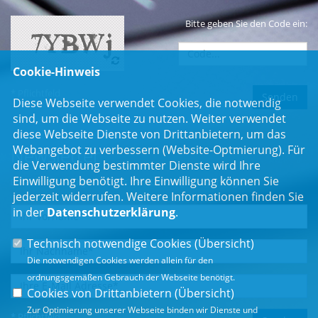
Bitte geben Sie den Code ein:
Cookie-Hinweis
* Pflichtfeld
Diese Webseite verwendet Cookies, die notwendig
sind, um die Webseite zu nutzen. Weiter verwendet
diese Webseite Dienste von Drittanbietern, um das
Webangebot zu verbessern (Website-Optmierung). Für
Newsletter
die Verwendung bestimmter Dienste wird Ihre
Einwilligung benötigt. Ihre Einwilligung können Sie
Erhalten Sie Neuigkeiten aus dem Landtag und der Region.
jederzeit widerrufen. Weitere Informationen finden Sie
in der
Datenschutzerklärung
.
Technisch notwendige Cookies (
Übersicht
)
Die notwendigen Cookies werden allein für den
ordnungsgemäßen Gebrauch der Webseite benötigt.
Cookies von Drittanbietern (
Übersicht
)
Zur Optimierung unserer Webseite binden wir Dienste und
* Pflichtfeld