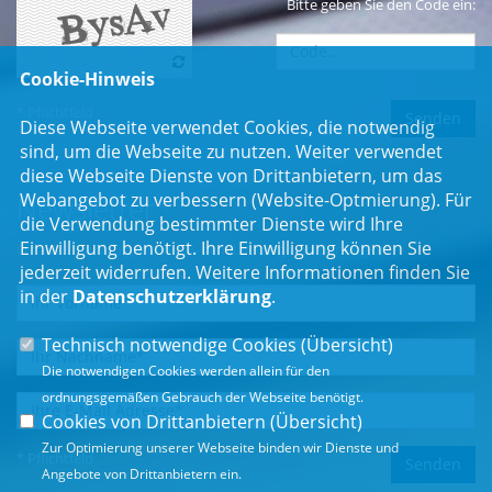
Bitte geben Sie den Code ein:
Cookie-Hinweis
* Pflichtfeld
Diese Webseite verwendet Cookies, die notwendig
sind, um die Webseite zu nutzen. Weiter verwendet
diese Webseite Dienste von Drittanbietern, um das
Webangebot zu verbessern (Website-Optmierung). Für
Newsletter
die Verwendung bestimmter Dienste wird Ihre
Einwilligung benötigt. Ihre Einwilligung können Sie
Erhalten Sie Neuigkeiten aus dem Landtag und der Region.
jederzeit widerrufen. Weitere Informationen finden Sie
in der
Datenschutzerklärung
.
Technisch notwendige Cookies (
Übersicht
)
Die notwendigen Cookies werden allein für den
ordnungsgemäßen Gebrauch der Webseite benötigt.
Cookies von Drittanbietern (
Übersicht
)
Zur Optimierung unserer Webseite binden wir Dienste und
* Pflichtfeld
Angebote von Drittanbietern ein.