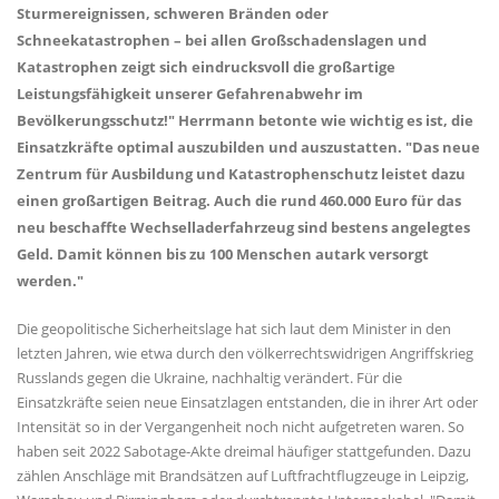
Sturmereignissen, schweren Bränden oder
Schneekatastrophen – bei allen Großschadenslagen und
Katastrophen zeigt sich eindrucksvoll die großartige
Leistungsfähigkeit unserer Gefahrenabwehr im
Bevölkerungsschutz!" Herrmann betonte wie wichtig es ist, die
Einsatzkräfte optimal auszubilden und auszustatten. "Das neue
Zentrum für Ausbildung und Katastrophenschutz leistet dazu
einen großartigen Beitrag. Auch die rund 460.000 Euro für das
neu beschaffte Wechselladerfahrzeug sind bestens angelegtes
Geld. Damit können bis zu 100 Menschen autark versorgt
werden."
Die geopolitische Sicherheitslage hat sich laut dem Minister in den
letzten Jahren, wie etwa durch den völkerrechtswidrigen Angriffskrieg
Russlands gegen die Ukraine, nachhaltig verändert. Für die
Einsatzkräfte seien neue Einsatzlagen entstanden, die in ihrer Art oder
Intensität so in der Vergangenheit noch nicht aufgetreten waren. So
haben seit 2022 Sabotage-Akte dreimal häufiger stattgefunden. Dazu
zählen Anschläge mit Brandsätzen auf Luftfrachtflugzeuge in Leipzig,