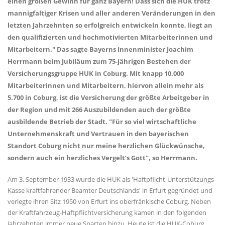
einen großen Gewinn für ganz Bayern! Dass sich die HUK trotz
mannigfaltiger Krisen und aller anderen Veränderungen in den
letzten Jahrzehnten so erfolgreich entwickeln konnte, liegt an
den qualifizierten und hochmotivierten Mitarbeiterinnen und
Mitarbeitern." Das sagte Bayerns Innenminister Joachim
Herrmann beim Jubiläum zum 75-jährigen Bestehen der
Versicherungsgruppe HUK in Coburg. Mit knapp 10.000
Mitarbeiterinnen und Mitarbeitern, hiervon allein mehr als
5.700 in Coburg, ist die Versicherung der größte Arbeitgeber in
der Region und mit 266 Auszubildenden auch der größte
ausbildende Betrieb der Stadt. "Für so viel wirtschaftliche
Unternehmenskraft und Vertrauen in den bayerischen
Standort Coburg nicht nur meine herzlichen Glückwünsche,
sondern auch ein herzliches Vergelt’s Gott", so Herrmann.
Am 3. September 1933 wurde die HUK als 'Haftpflicht-Unterstützungs-
Kasse kraftfahrender Beamter Deutschlands' in Erfurt gegründet und
verlegte ihren Sitz 1950 von Erfurt ins oberfränkische Coburg. Neben
der Kraftfahrzeug-Haftpflichtversicherung kamen in den folgenden
Jahrzehnten immer neue Sparten hinzu. Heute ist die HUK-Coburg