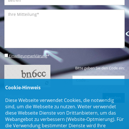
Einwilligungserklärung
*
Bitte geben Sie den Code ein:
Cookie-Hinweis
* Pflichtfeld
Diese Webseite verwendet Cookies, die notwendig
sind, um die Webseite zu nutzen. Weiter verwendet
diese Webseite Dienste von Drittanbietern, um das
Webangebot zu verbessern (Website-Optmierung). Für
Newsletter
die Verwendung bestimmter Dienste wird Ihre