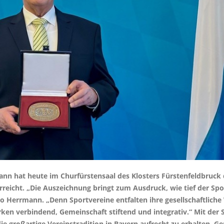
nn hat heute im Churfürstensaal des Klosters Fürstenfeldbruck 
reicht. „Die Auszeichnung bringt zum Ausdruck, wie tief der Spor
so Herrmann. „Denn Sportvereine entfalten ihre gesellschaftlich
ken verbindend, Gemeinschaft stiftend und integrativ.“ Mit der 
e großartige Vereinstradition in Bayern aufrecht zu erhalten. Ger