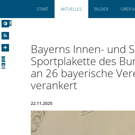
START
AKTUELLES
BILDER
ÜBER 
Bayerns Innen- und S
Sportplakette des B
an 26 bayerische Verei
verankert
22.11.2025