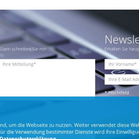
Newsle
Dann schreiben Sie mir!
Erhalten Sie Neui
* Pflichtfeld
Bitte geben Sie den Code ein:
nd, um die Webseite zu nutzen. Weiter verwendet diese Web
 die Verwendung bestimmter Dienste wird Ihre Einwilligung 
Datenschutzerklärung
.