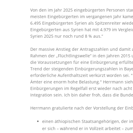
Von den im Jahr 2025 eingebürgerten Personen sta
meisten Eingebürgerten im vergangenen Jahr kamen 
6.495 Eingebürgerten Syrien als Spitzenreiter wiede
Eingebürgerten aus Syrien hat mit 4.979 im Vergle
Syrien 2025 nur noch rund 8 % aus.“
Der massive Anstieg der Antragszahlen und damit 
Rahmen der „Flüchtlingswelle“ in den Jahren 2015
die Voraussetzungen für eine Einbürgerung erfüllt
Trend der steigenden Einbürgerungszahlen in Baye
erforderliche Aufenthaltszeit verkürzt worden sei
Ämter eine enorm hohe Belastung." Herrmann sieht 
Einbürgerungen im Regelfall erst wieder nach acht
Integration sein. Ich bin daher froh, dass die Bun
Herrmann gratulierte nach der Vorstellung der Ein
einen äthiopischen Staatsangehörigen, der i
er sich – während er in Vollzeit arbeitet – zu