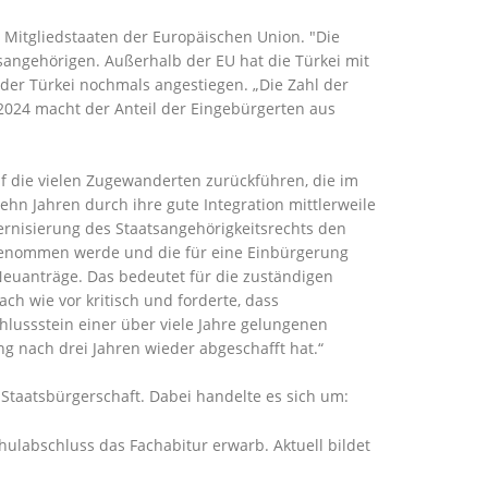
Mitgliedstaaten der Europäischen Union. "Die
sangehörigen. Außerhalb der EU hat die Türkei mit
i der Türkei nochmals angestiegen. „Die Zahl der
 2024 macht der Anteil der Eingebürgerten aus
f die vielen Zugewanderten zurückführen, die im
n Jahren durch ihre gute Integration mittlerweile
ernisierung des Staatsangehörigkeitsrechts den
ingenommen werde und die für eine Einbürgerung
Neuanträge. Das bedeutet für die zuständigen
h wie vor kritisch und forderte, dass
hlussstein einer über viele Jahre gelungenen
ng nach drei Jahren wieder abgeschafft hat.“
Staatsbürgerschaft. Dabei handelte es sich um:
ulabschluss das Fachabitur erwarb. Aktuell bildet