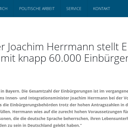
MICH
POLITISCHE ARBEIT
SERVICE
KONTAKT
r Joachim Herrmann stellt E
r mit knapp 60.000 Einbürg
in Bayern. Die Gesamtzahl der Einbürgerungen ist im vergangenen
ns Innen- und Integrationsminister Joachim Herrmann bei der Vo
ass die Einbürgerungsbehörden trotz der hohen Antragszahlen in
llen. Herrmann wies auf die zurecht hohen Voraussetzungen für
rsonen, die die deutsche Sprache beherrschen, ihren Lebensunte
rden zu sein in Deutschland gelebt haben.“