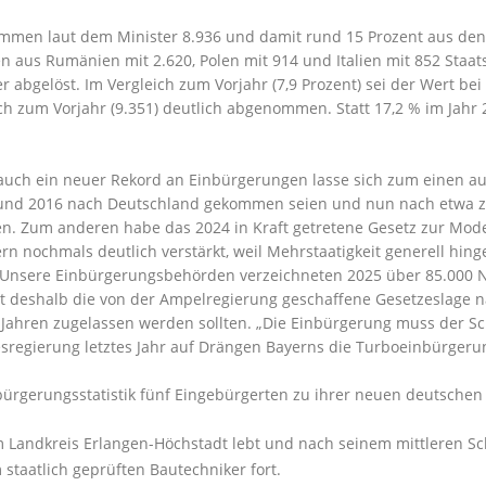
mmen laut dem Minister 8.936 und damit rund 15 Prozent aus den 
aus Rumänien mit 2.620, Polen mit 914 und Italien mit 852 Staat
r abgelöst. Im Vergleich zum Vorjahr (7,9 Prozent) sei der Wert be
ich zum Vorjahr (9.351) deutlich abgenommen. Statt 17,2 % im Jahr
auch ein neuer Rekord an Einbürgerungen lasse sich zum einen au
 und 2016 nach Deutschland gekommen seien und nun nach etwa zeh
en. Zum anderen habe das 2024 in Kraft getretene Gesetz zur Mod
rn nochmals deutlich verstärkt, weil Mehrstaatigkeit generell h
. "Unsere Einbürgerungsbehörden verzeichneten 2025 über 85.000 
deshalb die von der Ampelregierung geschaffene Gesetzeslage nac
 Jahren zugelassen werden sollten. „Die Einbürgerung muss der Sc
desregierung letztes Jahr auf Drängen Bayerns die Turboeinbürgeru
bürgerungsstatistik fünf Eingebürgerten zu ihrer neuen deutschen 
m Landkreis Erlangen-Höchstadt lebt und nach seinem mittleren Sch
m staatlich geprüften Bautechniker fort.