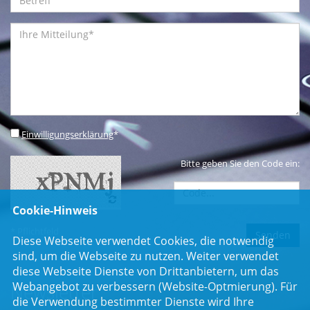
Einwilligungserklärung
*
Bitte geben Sie den Code ein:
Cookie-Hinweis
* Pflichtfeld
Diese Webseite verwendet Cookies, die notwendig
sind, um die Webseite zu nutzen. Weiter verwendet
diese Webseite Dienste von Drittanbietern, um das
Webangebot zu verbessern (Website-Optmierung). Für
Newsletter
die Verwendung bestimmter Dienste wird Ihre