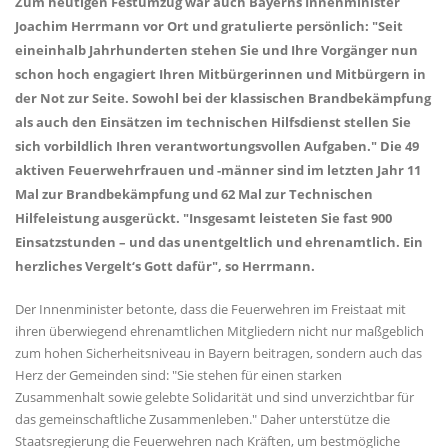
Zum heutigen Festumzug war auch Bayerns Innenminister
Joachim Herrmann vor Ort und gratulierte persönlich: "Seit
eineinhalb Jahrhunderten stehen Sie und Ihre Vorgänger nun
schon hoch engagiert Ihren Mitbürgerinnen und Mitbürgern in
der Not zur Seite. Sowohl bei der klassischen Brandbekämpfung
als auch den Einsätzen im technischen Hilfsdienst stellen Sie
sich vorbildlich Ihren verantwortungsvollen Aufgaben." Die 49
aktiven Feuerwehrfrauen und -männer sind im letzten Jahr 11
Mal zur Brandbekämpfung und 62 Mal zur Technischen
Hilfeleistung ausgerückt. "Insgesamt leisteten Sie fast 900
Einsatzstunden – und das unentgeltlich und ehrenamtlich. Ein
herzliches Vergelt‘s Gott dafür", so Herrmann.
Der Innenminister betonte, dass die Feuerwehren im Freistaat mit
ihren überwiegend ehrenamtlichen Mitgliedern nicht nur maßgeblich
zum hohen Sicherheitsniveau in Bayern beitragen, sondern auch das
Herz der Gemeinden sind: "Sie stehen für einen starken
Zusammenhalt sowie gelebte Solidarität und sind unverzichtbar für
das gemeinschaftliche Zusammenleben." Daher unterstütze die
Staatsregierung die Feuerwehren nach Kräften, um bestmögliche