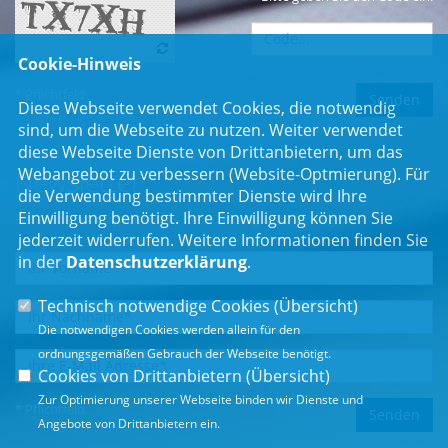
Cookie-Hinweis
* Pflichtfeld
Diese Webseite verwendet Cookies, die notwendig
sind, um die Webseite zu nutzen. Weiter verwendet
diese Webseite Dienste von Drittanbietern, um das
Webangebot zu verbessern (Website-Optmierung). Für
Newsletter
die Verwendung bestimmter Dienste wird Ihre
Einwilligung benötigt. Ihre Einwilligung können Sie
Erhalten Sie Neuigkeiten aus dem Landtag und der Region.
jederzeit widerrufen. Weitere Informationen finden Sie
in der
Datenschutzerklärung
.
Technisch notwendige Cookies (
Übersicht
)
Die notwendigen Cookies werden allein für den
ordnungsgemäßen Gebrauch der Webseite benötigt.
Cookies von Drittanbietern (
Übersicht
)
Zur Optimierung unserer Webseite binden wir Dienste und
* Pflichtfeld
Angebote von Drittanbietern ein.