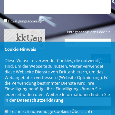
Einwilligungserklärung
*
Bitte geben Sie den Code ein:
Cookie-Hinweis
* Pflichtfeld
Diese Webseite verwendet Cookies, die notwendig
sind, um die Webseite zu nutzen. Weiter verwendet
diese Webseite Dienste von Drittanbietern, um das
Webangebot zu verbessern (Website-Optmierung). Für
Newsletter
die Verwendung bestimmter Dienste wird Ihre
Einwilligung benötigt. Ihre Einwilligung können Sie
Erhalten Sie Neuigkeiten aus dem Landtag und der Region.
jederzeit widerrufen. Weitere Informationen finden Sie
in der
Datenschutzerklärung
.
Technisch notwendige Cookies (
Übersicht
)