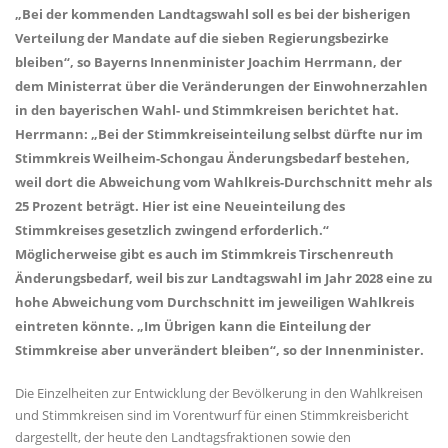
Bei der kommenden Landtagswahl soll es bei der bisherigen
Verteilung der Mandate auf die sieben Regierungsbezirke
bleiben“, so Bayerns Innenminister Joachim Herrmann, der
dem Ministerrat über die Veränderungen der Einwohnerzahlen
in den bayerischen Wahl- und Stimmkreisen berichtet hat.
Herrmann: „Bei der Stimmkreiseinteilung selbst dürfte nur im
Stimmkreis Weilheim-Schongau Änderungsbedarf bestehen,
weil dort die Abweichung vom Wahlkreis-Durchschnitt mehr als
25 Prozent beträgt. Hier ist eine Neueinteilung des
Stimmkreises gesetzlich zwingend erforderlich.“
Möglicherweise gibt es auch im Stimmkreis Tirschenreuth
Änderungsbedarf, weil bis zur Landtagswahl im Jahr 2028 eine zu
hohe Abweichung vom Durchschnitt im jeweiligen Wahlkreis
eintreten könnte. „Im Übrigen kann die Einteilung der
Stimmkreise aber unverändert bleiben“, so der Innenminister.
Die Einzelheiten zur Entwicklung der Bevölkerung in den Wahlkreisen
und Stimmkreisen sind im Vorentwurf für einen Stimmkreisbericht
dargestellt, der heute den Landtagsfraktionen sowie den