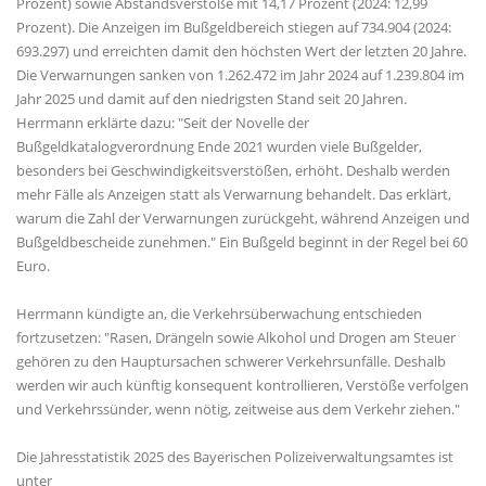
Prozent) sowie Abstandsverstöße mit 14,17 Prozent (2024: 12,99
Prozent). Die Anzeigen im Bußgeldbereich stiegen auf 734.904 (2024:
693.297) und erreichten damit den höchsten Wert der letzten 20 Jahre.
Die Verwarnungen sanken von 1.262.472 im Jahr 2024 auf 1.239.804 im
Jahr 2025 und damit auf den niedrigsten Stand seit 20 Jahren.
Herrmann erklärte dazu: "Seit der Novelle der
Bußgeldkatalogverordnung Ende 2021 wurden viele Bußgelder,
besonders bei Geschwindigkeitsverstößen, erhöht. Deshalb werden
mehr Fälle als Anzeigen statt als Verwarnung behandelt. Das erklärt,
warum die Zahl der Verwarnungen zurückgeht, während Anzeigen und
Bußgeldbescheide zunehmen." Ein Bußgeld beginnt in der Regel bei 60
Euro.
Herrmann kündigte an, die Verkehrsüberwachung entschieden
fortzusetzen: "Rasen, Drängeln sowie Alkohol und Drogen am Steuer
gehören zu den Hauptursachen schwerer Verkehrsunfälle. Deshalb
werden wir auch künftig konsequent kontrollieren, Verstöße verfolgen
und Verkehrssünder, wenn nötig, zeitweise aus dem Verkehr ziehen."
Die Jahresstatistik 2025 des Bayerischen Polizeiverwaltungsamtes ist
unter