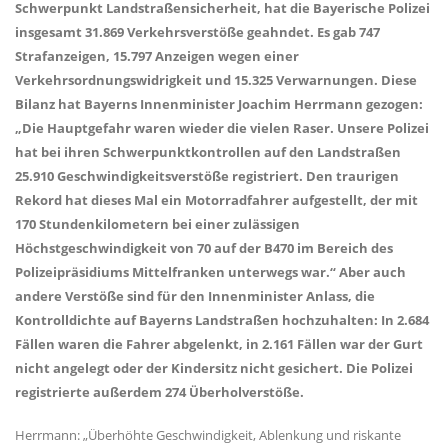
Schwerpunkt Landstraßensicherheit, hat die Bayerische Polizei
insgesamt 31.869 Verkehrsverstöße geahndet. Es gab 747
Strafanzeigen, 15.797 Anzeigen wegen einer
Verkehrsordnungswidrigkeit und 15.325 Verwarnungen. Diese
Bilanz hat Bayerns Innenminister Joachim Herrmann gezogen:
Die Hauptgefahr waren wieder die vielen Raser. Unsere Polizei
hat bei ihren Schwerpunktkontrollen auf den Landstraßen
25.910 Geschwindigkeitsverstöße registriert. Den traurigen
Rekord hat dieses Mal ein Motorradfahrer aufgestellt, der mit
170 Stundenkilometern bei einer zulässigen
Höchstgeschwindigkeit von 70 auf der B470 im Bereich des
Polizeipräsidiums Mittelfranken unterwegs war.“ Aber auch
andere Verstöße sind für den Innenminister Anlass, die
Kontrolldichte auf Bayerns Landstraßen hochzuhalten: In 2.684
Fällen waren die Fahrer abgelenkt, in 2.161 Fällen war der Gurt
nicht angelegt oder der Kindersitz nicht gesichert. Die Polizei
registrierte außerdem 274 Überholverstöße.
Herrmann: „Überhöhte Geschwindigkeit, Ablenkung und riskante