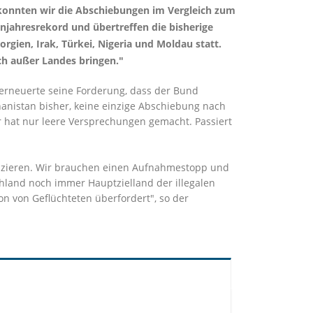
 konnten wir die Abschiebungen im Vergleich zum
hnjahresrekord und übertreffen die bisherige
rgien, Irak, Türkei, Nigeria und Moldau statt.
ch außer Landes bringen."
rneuerte seine Forderung, dass der Bund
anistan bisher, keine einzige Abschiebung nach
er hat nur leere Versprechungen gemacht. Passiert
duzieren. Wir brauchen einen Aufnahmestopp und
hland noch immer Hauptzielland der illegalen
n von Geflüchteten überfordert", so der