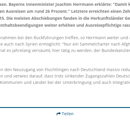
eisen. Bayerns Innenminister Joachim Herrmann erklärte: "Damit
igen Ausreisen um rund 26 Prozent." Letztere erreichten einen Ze
015. Die meisten Abschiebungen fanden in die Herkunftsländer Geo
nthaltsbeendigungen weiter erhöhen und Ausreisepflichtige ras
ahmen bei den Rückführungen treffen, so Herrmann weiter und e
 auch nach Syrien ermöglicht: "Nur ein Sammelcharter nach Afgh
e hat es jahrelang versäumt, hier tätig zu werden, der Bundeskanzl
ssen den Neuzugang von Flüchtlingen nach Deutschland massiv re
 und verwies darauf, dass trotz sinkender Zugangszahlen Deutsc
e Kommunen und Länder bei der Unterbringung und auch Integratio
Teilen