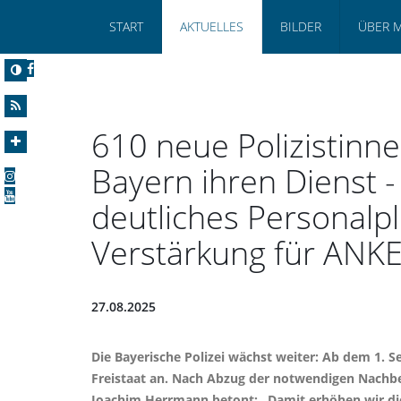
START
AKTUELLES
BILDER
ÜBER 
610 neue Polizistinne
Bayern ihren Dienst 
deutliches Personalpl
Verstärkung für ANK
27.08.2025
Die Bayerische Polizei wächst weiter: Ab dem 1. S
Freistaat an. Nach Abzug der notwendigen Nachbes
Joachim Herrmann betont: „Damit erhöhen wir die 