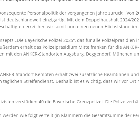
e konsequente Personalpolitik der vergangenen Jahre zurück: „Von 2
s ist deutschlandweit einzigartig. Mit dem Doppelhaushalt 2024/20
 Beschäftigten erreichen wir somit nun einen neuen Höchststand im 
epts „Die Bayerische Polizei 2025“, das für alle Polizeipräsidien i
Außerdem erhält das Polizeipräsidium Mittelfranken für die ANKER
sidien mit den ANKER-Standorten Augsburg, Deggendorf, München und
ANKER-Standort Kempten erhält zwei zusätzliche Beamtinnen und
täglichen Streifendienst. Deshalb ist es wichtig, dass wir vor Ort 
zisten verstärken 40 die Bayerische Grenzpolizei. Die Polizeiverb
.
ten werden wie folgt verteilt (in Klammern die Gesamtsumme der Per