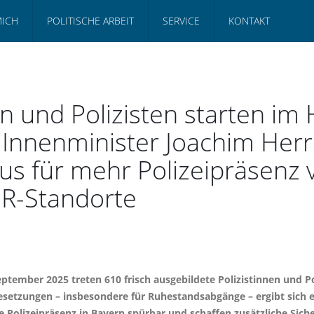
MICH
POLITISCHE ARBEIT
SERVICE
KONTAKT
n und Polizisten starten im
- Innenminister Joachim He
us für mehr Polizeipräsenz 
ER-Standorte
eptember 2025 treten 610 frisch ausgebildete Polizistinnen und P
etzungen – insbesondere für Ruhestandsabgänge – ergibt sich ei
Polizeipräsenz in Bayern spürbar und schaffen zusätzliche Siche