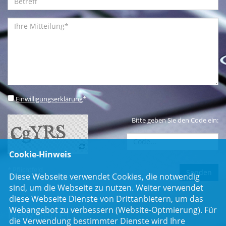
Einwilligungserklärung
*
Bitte geben Sie den Code ein:
Cookie-Hinweis
* Pflichtfeld
Diese Webseite verwendet Cookies, die notwendig
sind, um die Webseite zu nutzen. Weiter verwendet
diese Webseite Dienste von Drittanbietern, um das
Webangebot zu verbessern (Website-Optmierung). Für
Newsletter
die Verwendung bestimmter Dienste wird Ihre