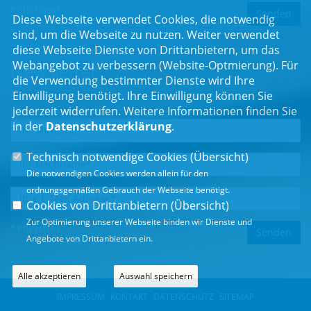
* Pflichtfeld
Diese Webseite verwendet Cookies, die notwendig
sind, um die Webseite zu nutzen. Weiter verwendet
diese Webseite Dienste von Drittanbietern, um das
Webangebot zu verbessern (Website-Optmierung). Für
Newsletter
die Verwendung bestimmter Dienste wird Ihre
Einwilligung benötigt. Ihre Einwilligung können Sie
Erhalten Sie Neuigkeiten aus dem Landtag und der Region.
jederzeit widerrufen. Weitere Informationen finden Sie
in der
Datenschutzerklärung
.
Technisch notwendige Cookies (
Übersicht
)
Die notwendigen Cookies werden allein für den
ordnungsgemäßen Gebrauch der Webseite benötigt.
Cookies von Drittanbietern (
Übersicht
)
Zur Optimierung unserer Webseite binden wir Dienste und
* Pflichtfeld
Angebote von Drittanbietern ein.
Alle akzeptieren
Auswahl speichern
IMPRESSUM
KONTAKT
DATENSCHUTZ
SITEMAP