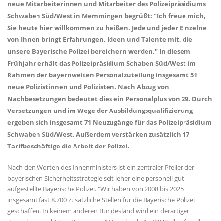
neue Mitarbeiterinnen und Mitarbeiter des Polizeipräsidiums
Schwaben Süd/West in Memmingen begrüßt: "Ich freue mich,
Sie heute hier willkommen zu heißen. Jede und jeder Einzelne
von Ihnen bringt Erfahrungen, Ideen und Talente mit, die
unsere Bayerische Polizei bereichern werden." In diesem
Frühjahr erhält das Polizeipräsidium Schaben Süd/West im
Rahmen der bayernweiten Personalzuteilung insgesamt 51
neue Polizistinnen und Polizisten. Nach Abzug von
Nachbesetzungen bedeutet dies ein Personalplus von 29. Durch
Versetzungen und im Wege der Ausbildungsqualifizierung
ergeben sich insgesamt 71 Neuzugänge für das Polizeipräsidium
Schwaben Süd/West. Außerdem verstärken zusätzlich 17
Tarifbeschäftige die Arbeit der Polizei.
Nach den Worten des Innenministers ist ein zentraler Pfeiler der
bayerischen Sicherheitsstrategie seit jeher eine personell gut
aufgestellte Bayerische Polizei. "Wir haben von 2008 bis 2025
insgesamt fast 8.700 zusätzliche Stellen für die Bayerische Polizei
geschaffen. In keinem anderen Bundesland wird ein derartiger