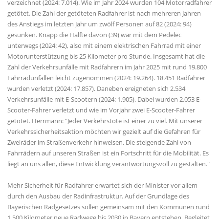
verzeichnet (2024: 7.014). Wie im Jahr 2024 wurden 104 Motorradfahrer
getötet. Die Zahl der getöteten Radfahrer ist nach mehreren Jahren
des Anstiegs im letzten Jahr um zwölf Personen auf 82 (2024: 94)
gesunken. Knapp die Hälfte davon (39) war mit dem Pedelec
unterwegs (2024: 42), also mit einem elektrischen Fahrrad mit einer
Motorunterstützung bis 25 Kilometer pro Stunde. Insgesamt hat die
Zahl der Verkehrsunfälle mit Radfahrern im Jahr 2025 mit rund 19.800
Fahrradunfällen leicht zugenommen (2024: 19.264). 18.451 Radfahrer
wurden verletzt (2024: 17.857). Daneben ereigneten sich 2.534
Verkehrsunfälle mit E-Scootern (2024: 1.905). Dabei wurden 2.053 E-
Scooter-Fahrer verletzt und wie im Vorjahr zwei E-Scooter-Fahrer
getötet. Herrmann: "Jeder Verkehrstote ist einer zu viel. Mit unserer
Verkehrssicherheitsaktion möchten wir gezielt auf die Gefahren für
Zweiräder im Straßenverkehr hinweisen. Die steigende Zahl von
Fahrrädern auf unseren Straßen ist ein Fortschritt für die Mobilität. Es
liegt an uns allen, diese Entwicklung verantwortungsvoll zu gestalten."
Mehr Sicherheit für Radfahrer erwartet sich der Minister vor allem
durch den Ausbau der Radinfrastruktur. Auf der Grundlage des
Bayerischen Radgesetzes sollen gemeinsam mit den Kommunen rund
1.500 Kilometer neue Radwege bis 2030 in Bayern entstehen. Begleitet