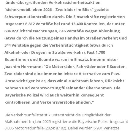
länderübergreifenden Verkehrssicherheitsaktion
"sicher.mobil.leben 2026 – Zweiräder im Blick" gezielte
Schwerpunktkontrollen durch. Die Einsatzkräfte registrierten
insgesamt 6.812 Verstöße bei rund 13.400 Kontrollen, darunter
604 Rotlichtmissachtungen, 616 Verstöße wegen Ablenkung
(etwa durch die Nutzung eines Handys im Straßenverkehr) und
344 Verstöße gegen die Verkehrstüchtigkeit (etwa durch
Alkohol- oder Drogen im Straßenverkehr). Fast 1.700
Beamtinnen und Beamte waren im Einsatz. Innenminister
Joachim Herrmann: "Ob Motorräder, Fahrräder oder E-Scooter –
Zweiräder sind eine immer beliebtere Alternative zum Pkw.
Umso wichtiger ist es, dass wir alle achtsam fahren, Rücksicht
nehmen und Verantwortung füreinander übernehmen. Die
Bayerische Polizei wird auch weiterhin konsequent
kontrollieren und Verkehrsverstöße ahnden."
Die Verkehrsunfallstatistik unterstreicht die Dringlichkeit der
Maßnahmen: Im Jahr 2025 registrierte die Bayerische Polizei insgesamt
8.035 Motorradunfälle (2024: 8.102). Dabei wurden 6.981 Verletzte