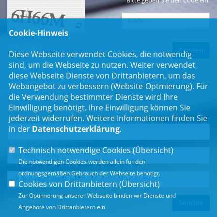
Cookie-Hinweis
* Pflichtfeld
Diese Webseite verwendet Cookies, die notwendig
sind, um die Webseite zu nutzen. Weiter verwendet
diese Webseite Dienste von Drittanbietern, um das
Webangebot zu verbessern (Website-Optmierung). Für
Newsletter
die Verwendung bestimmter Dienste wird Ihre
Einwilligung benötigt. Ihre Einwilligung können Sie
Erhalten Sie Neuigkeiten aus dem Landtag und der Region.
jederzeit widerrufen. Weitere Informationen finden Sie
in der
Datenschutzerklärung
.
Technisch notwendige Cookies (
Übersicht
)
Die notwendigen Cookies werden allein für den
ordnungsgemäßen Gebrauch der Webseite benötigt.
Cookies von Drittanbietern (
Übersicht
)
Zur Optimierung unserer Webseite binden wir Dienste und
* Pflichtfeld
Angebote von Drittanbietern ein.