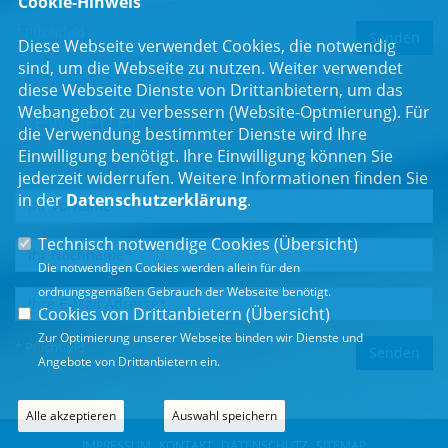
Cookie-Hinweis
* Pflichtfeld
Diese Webseite verwendet Cookies, die notwendig
sind, um die Webseite zu nutzen. Weiter verwendet
diese Webseite Dienste von Drittanbietern, um das
Webangebot zu verbessern (Website-Optmierung). Für
Newsletter
die Verwendung bestimmter Dienste wird Ihre
Einwilligung benötigt. Ihre Einwilligung können Sie
Erhalten Sie Neuigkeiten aus dem Landtag und der Region.
jederzeit widerrufen. Weitere Informationen finden Sie
in der
Datenschutzerklärung
.
Technisch notwendige Cookies (
Übersicht
)
Die notwendigen Cookies werden allein für den
ordnungsgemäßen Gebrauch der Webseite benötigt.
Cookies von Drittanbietern (
Übersicht
)
Zur Optimierung unserer Webseite binden wir Dienste und
* Pflichtfeld
Angebote von Drittanbietern ein.
Alle akzeptieren
Auswahl speichern
IMPRESSUM
KONTAKT
DATENSCHUTZ
SITEMAP