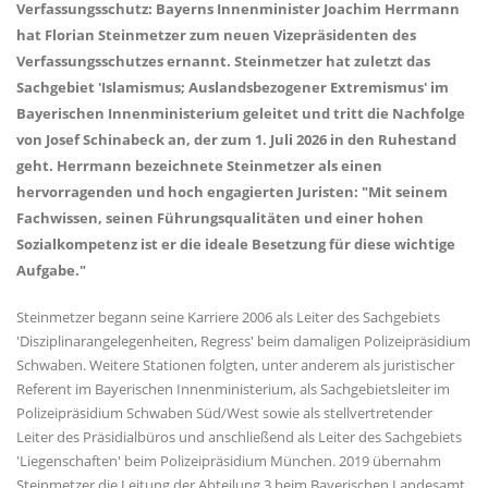
Verfassungsschutz: Bayerns Innenminister Joachim Herrmann
hat Florian Steinmetzer zum neuen Vizepräsidenten des
Verfassungsschutzes ernannt. Steinmetzer hat zuletzt das
Sachgebiet 'Islamismus; Auslandsbezogener Extremismus' im
Bayerischen Innenministerium geleitet und tritt die Nachfolge
von Josef Schinabeck an, der zum 1. Juli 2026 in den Ruhestand
geht. Herrmann bezeichnete Steinmetzer als einen
hervorragenden und hoch engagierten Juristen: "Mit seinem
Fachwissen, seinen Führungsqualitäten und einer hohen
Sozialkompetenz ist er die ideale Besetzung für diese wichtige
Aufgabe."
Steinmetzer begann seine Karriere 2006 als Leiter des Sachgebiets
'Disziplinarangelegenheiten, Regress' beim damaligen Polizeipräsidium
Schwaben. Weitere Stationen folgten, unter anderem als juristischer
Referent im Bayerischen Innenministerium, als Sachgebietsleiter im
Polizeipräsidium Schwaben Süd/West sowie als stellvertretender
Leiter des Präsidialbüros und anschließend als Leiter des Sachgebiets
'Liegenschaften' beim Polizeipräsidium München. 2019 übernahm
Steinmetzer die Leitung der Abteilung 3 beim Bayerischen Landesamt