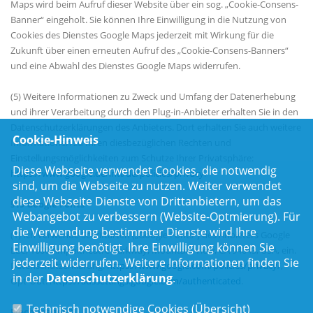
Maps wird beim Aufruf dieser Website über ein sog. „Cookie-Consens-
Banner“ eingeholt. Sie können Ihre Einwilligung in die Nutzung von
Cookies des Dienstes Google Maps jederzeit mit Wirkung für die
Zukunft über einen erneuten Aufruf des „Cookie-Consens-Banners“
und eine Abwahl des Dienstes Google Maps widerrufen.
(5) Weitere Informationen zu Zweck und Umfang der Datenerhebung
und ihrer Verarbeitung durch den Plug-in-Anbieter erhalten Sie in den
Datenschutzerklärungen des Anbieters. Dort erhalten Sie auch weitere
Cookie-Hinweis
Informationen zu Ihren diesbezüglichen Rechten und
Einstellungsmöglichkeiten zum Schutze Ihrer Privatsphäre:
Diese Webseite verwendet Cookies, die notwendig
https://www.google.de/intl/de/policies/privacy
.
sind, um die Webseite zu nutzen. Weiter verwendet
diese Webseite Dienste von Drittanbietern, um das
§19 Google Fonts
Webangebot zu verbessern (Website-Optmierung). Für
die Verwendung bestimmter Dienste wird Ihre
(1) Ich verwende Schriftarten („Google Fonts“) des Anbieters Google
Einwilligung benötigt. Ihre Einwilligung können Sie
LLC, 1600 Amphitheatre Parkway, Mountain View, CA 94043, USA, ein.
jederzeit widerrufen. Weitere Informationen finden Sie
Datenschutzerklärung:
https://www.google.com/policies/privacy/
,
in der
Datenschutzerklärung
.
Opt-Out:
https://adssettings.google.com/authenticated
.
Technisch notwendige Cookies (
Übersicht
)
Noch Fragen?